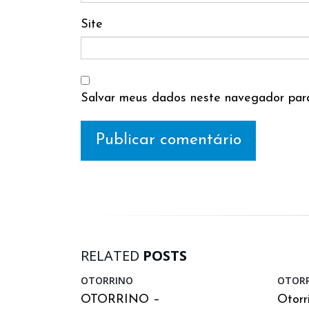
Site
Salvar meus dados neste navegador para
RELATED
POSTS
s na
OTORRINO
OTORR
OTORRINO –
Otorr