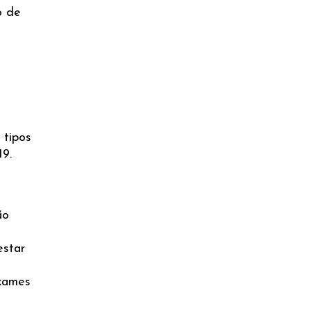
o de
 tipos
19.
ão
estar
exames