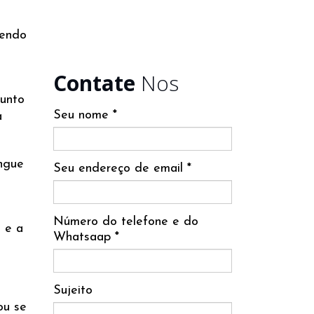
sendo
Contate
Nos
junto
Seu nome *
a
ngue
Seu endereço de email *
Número do telefone e do
 e a
Whatsaap *
Sujeito
ou se