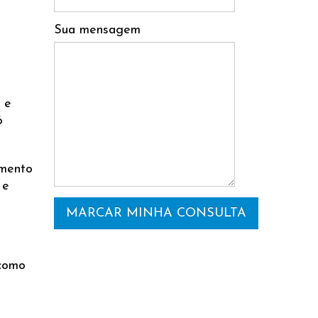
Sua mensagem
 e
ó
imento
 e
 como